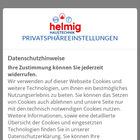
PRIVATSPHÄRE­EINSTELLUNGEN
Individuelle Planung und Beratung
Wir planen Ihre Anlage basierend auf Ihren
Wünschen und Vorstellungen
Datenschutzhinweise
Wir bieten umfassende Beratung bei
Ihre Zustimmung können Sie jederzeit
Nachrüstung und Neubau
widerrufen.
Sie erhalten eine transparente
Wir verwenden auf dieser Webseite Cookies und
Kostenaufstellung ohne Überraschungen
weitere Technologien, um Ihnen ein bestmögliches
Nutzungserlebnis zu bieten. Sie können das Setzen
von Cookies auch ablehnen und unsere Seite nur
mit den technisch notwendigen Cookies nutzen.
Weitere Informationen, sowie eine detaillierte
Hohe Qualität und fachgerechte Ausführung
Übersicht der Cookies und eingesetzten
Wir verbauen ausschließlich hochwertige
Technologien finden Sie in unserer
Produkte führender Marken
Datenschutzerklärung. Sie können Ihre