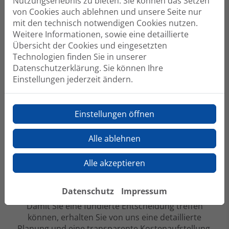
Nutzungserlebnis zu bieten. Sie können das Setzen
Verlässlichkeit
von Cookies auch ablehnen und unsere Seite nur
Wir machen Ihr Projekt zu unserem – von der
mit den technisch notwendigen Cookies nutzen.
ersten Planung bis zur fertigen Umsetzung.
Weitere Informationen, sowie eine detaillierte
Übersicht der Cookies und eingesetzten
Technologien finden Sie in unserer
Datenschutzerklärung. Sie können Ihre
Einstellungen jederzeit ändern.
Individuelle Beratung
Wir wollen, dass Ihre Lösung genau zu Ihren
Einstellungen öffnen
Wünschen passt. Deshalb nehmen wir uns Zeit für
Sie und beraten Sie umfassend und individuell.
Alle ablehnen
Alle akzeptieren
Datenschutz
Impressum
Transparenz
Damit Sie eine fundierte Entscheidung treffen
können, erhalten Sie von uns eine detaillierte
Planung und eine transparente Kostenaufstellung.