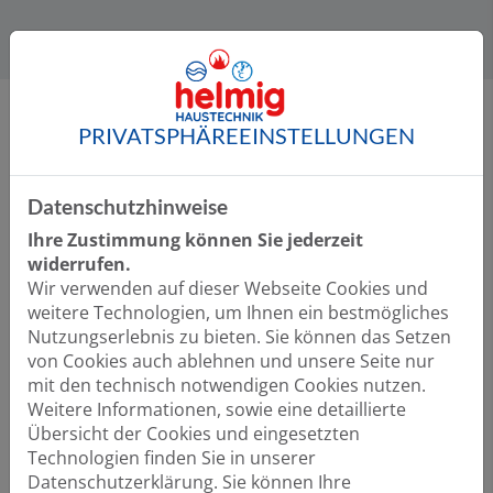
PRIVATSPHÄRE­EINSTELLUNGEN
Unser Angebot für Sie:
Datenschutzhinweise
Ihre Zustimmung können Sie jederzeit
widerrufen.
Wir verwenden auf dieser Webseite Cookies und
weitere Technologien, um Ihnen ein bestmögliches
Nutzungserlebnis zu bieten. Sie können das Setzen
Qualität vom Fachmann
von Cookies auch ablehnen und unsere Seite nur
mit den technisch notwendigen Cookies nutzen.
Wir verbauen ausschließlich Markenprodukte
Weitere Informationen, sowie eine detaillierte
führender Hersteller. Sie profitieren von
Übersicht der Cookies und eingesetzten
umfassenden Service- und Garantieleistungen und
Technologien finden Sie in unserer
wir kümmern uns um einen regelmäßigen Service
Datenschutzerklärung. Sie können Ihre
und Wartung.